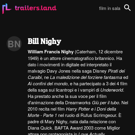
film in sala
Cerca
Bill Nighy
BN
William Francis Nighy
(Caterham, 12 dicembre
1949) è un attore cinematografico britannico. Ha
dato i movimenti in digitale ed interpretato il
malvagio Davy Jones nella saga Disney
Pirati dei
Caraibi
, ne
La maledizione del forziere fantasma
ed
Ai confini del mondo
, e ha partecipato a 3 dei 4 film
della saga sui licantropi e i vampiri di
Underworld
.
Ha prestato anche la sua voce per il film
d'animazione della Dreamworks
Giù per il tubo
. Nel
2010 recita nel film
Harry Potter e i Doni della
Morte - Parte 1
nel ruolo di Rufus Scrimgeour. È
padre di Mary Nighy, nata dalla relazione con
Diana Quick. BAFTA Award 2003 come Miglior
attore non protagonista in
Love Actually
...