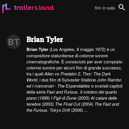
film in sala
Cerca
Brian Tyler
BT
Brian Tyler
(Los Angeles, 8 maggio 1972) è un
compositore statunitense di colonne sonore
cinematografiche. È conosciuto per aver composto
colonne sonore per alcuni film di grande successo,
tra i quali
Alien vs Predator 2
,
Thor: The Dark
World
, i due film di Sylvester Stallone
John Rambo
ed
I mercenari - The Expendables
e svariati capitoli
della serie
Fast and Furious
.
Il mistero del quarto
piano
(1999)
I Figli di Dune
(2003)
Al calare delle
tenebre
(2003)
The Final Cut
(2004)
The Fast and
the Furious: Tokyo Drift
(2006) ...