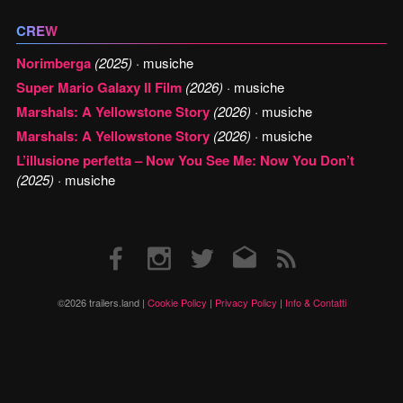
CREW
Norimberga
(2025)
· musiche
Super Mario Galaxy Il Film
(2026)
· musiche
Marshals: A Yellowstone Story
(2026)
· musiche
Marshals: A Yellowstone Story
(2026)
· musiche
L’illusione perfetta – Now You See Me: Now You Don’t
(2025)
· musiche
Facebook
Instagram
Twitter
Email
RSS
©2026 trailers.land |
Cookie Policy
|
Privacy Policy
|
Info & Contatti