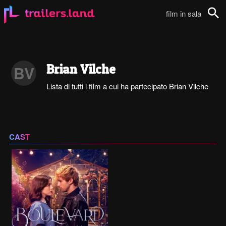
film in sala
Cerca
Brian Vilche
BV
Lista di tutti i film a cui ha partecipato Brian Vilche
CAST