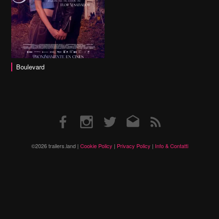
Boulevard
Facebook
Instagram
Twitter
Email
RSS
©2026 trailers.land |
Cookie Policy
|
Privacy Policy
|
Info & Contatti