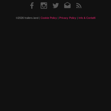
Facebook
Instagram
Twitter
Email
RSS
©2026 trailers.land |
Cookie Policy
|
Privacy Policy
|
Info & Contatti