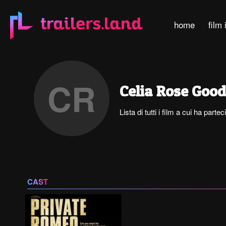
home
film 
CR
Celia Rose Goo
Lista di tutti i film a cui ha par
CAST