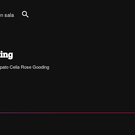
in sala
Cerca
ding
tecipato Celia Rose Gooding