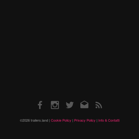
Facebook
Instagram
Twitter
Email
RSS
©2026 trailers.land |
Cookie Policy
|
Privacy Policy
|
Info & Contatti