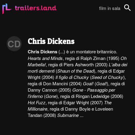
film in sala
Cerca
Chris Dickens
CD
Chris Dickens
(...) è un montatore britannico.
Hearts and Minds
, regia di Ralph Ziman (1995)
Oh
Marbella!
, regia di Piers Ashworth (2003)
L'alba dei
morti dementi
(
Shaun of the Dead
), regia di Edgar
Wright (2004)
Il figlio di Chucky
(
Seed of Chucky
),
regia di Don Mancini (2004)
Goal!
(
Goal!
), regia di
Danny Cannon (2005)
Gone - Passaggio per
l'inferno
(
Gone
), regia di Ringan Ledwidge (2006)
Hot Fuzz
, regia di Edgar Wright (2007)
The
Millionaire
, regia di Danny Boyle e Loveleen
Tandan (2008)
Submarine
...