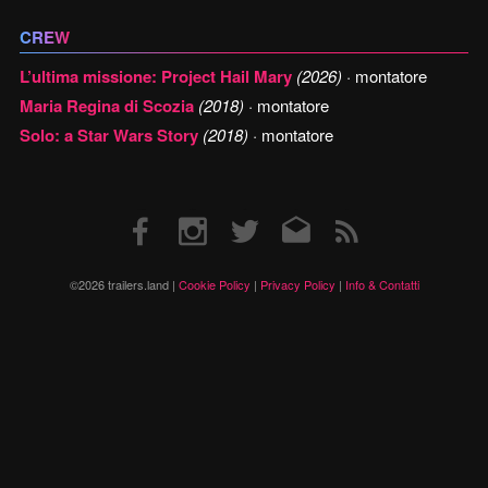
CREW
L’ultima missione: Project Hail Mary
(2026)
· montatore
Maria Regina di Scozia
(2018)
· montatore
Solo: a Star Wars Story
(2018)
· montatore
Facebook
Instagram
Twitter
Email
RSS
©2026 trailers.land |
Cookie Policy
|
Privacy Policy
|
Info & Contatti