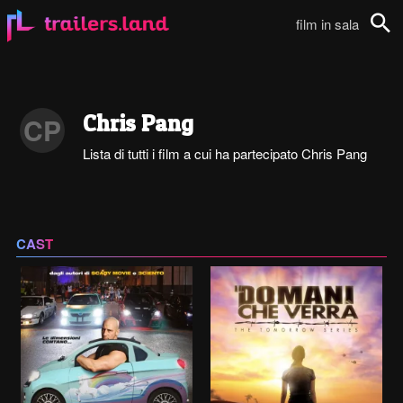
film in sala
Cerca
Chris Pang
CP
Lista di tutti i film a cui ha partecipato Chris Pang
CAST