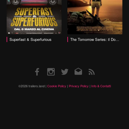
vai alla scheda
Superfast & Superfurious
The Tomorrow Series: il Domani Che Verrà
Facebook
Instagram
Twitter
Email
RSS
©2026 trailers.land |
Cookie Policy
|
Privacy Policy
|
Info & Contatti