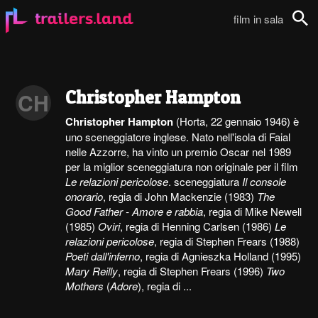
film in sala
Cerca
Christopher Hampton
CH
Christopher Hampton
(Horta, 22 gennaio 1946) è
uno sceneggiatore inglese. Nato nell'isola di Faial
nelle Azzorre, ha vinto un premio Oscar nel 1989
per la miglior sceneggiatura non originale per il film
Le relazioni pericolose
. sceneggiatura
Il console
onorario
, regia di John Mackenzie (1983)
The
Good Father - Amore e rabbia
, regia di Mike Newell
(1985)
Oviri
, regia di Henning Carlsen (1986)
Le
relazioni pericolose
, regia di Stephen Frears (1988)
Poeti dall'inferno
, regia di Agnieszka Holland (1995)
Mary Reilly
, regia di Stephen Frears (1996)
Two
Mothers
(
Adore
), regia di ...