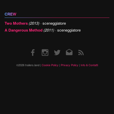
CREW
Two Mothers
(2013)
· sceneggiatore
A Dangerous Method
(2011)
· sceneggiatore
Facebook
Instagram
Twitter
Email
RSS
©2026 trailers.land |
Cookie Policy
|
Privacy Policy
|
Info & Contatti