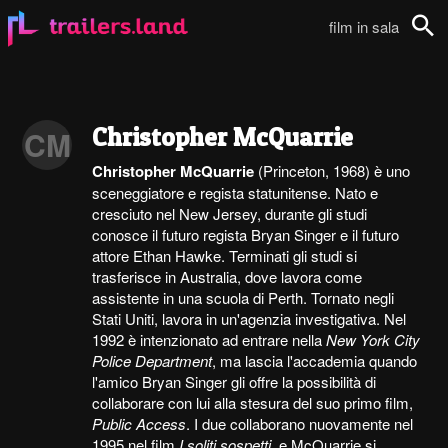
film in sala
Cerca
Christopher McQuarrie
CM
Christopher McQuarrie
(Princeton, 1968) è uno
sceneggiatore e regista statunitense. Nato e
cresciuto nel New Jersey, durante gli studi
conosce il futuro regista Bryan Singer e il futuro
attore Ethan Hawke. Terminati gli studi si
trasferisce in Australia, dove lavora come
assistente in una scuola di Perth. Tornato negli
Stati Uniti, lavora in un'agenzia investigativa. Nel
1992 è intenzionato ad entrare nella
New York City
Police Department
, ma lascia l'accademia quando
l'amico Bryan Singer gli offre la possibilità di
collaborare con lui alla stesura del suo primo film,
Public Access
. I due collaborano nuovamente nel
1995 nel film
I soliti sospetti
, e McQuarrie si