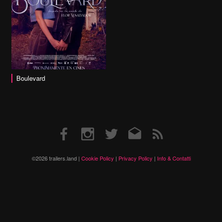
Boulevard
Facebook
Instagram
Twitter
Email
RSS
©2026 trailers.land |
Cookie Policy
|
Privacy Policy
|
Info & Contatti