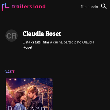
film in sala
Cerca
Claudia Roset
CR
Lista di tutti i film a cui ha partecipato Claudia
Roset
CAST