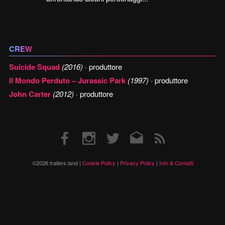
CREW
Suicide Squad
(2016)
· produttore
Il Mondo Perduto – Jurassic Park
(1997)
· produttore
John Carter
(2012)
· produttore
Facebook
Instagram
Twitter
Email
RSS
©2026 trailers.land |
Cookie Policy
|
Privacy Policy
|
Info & Contatti