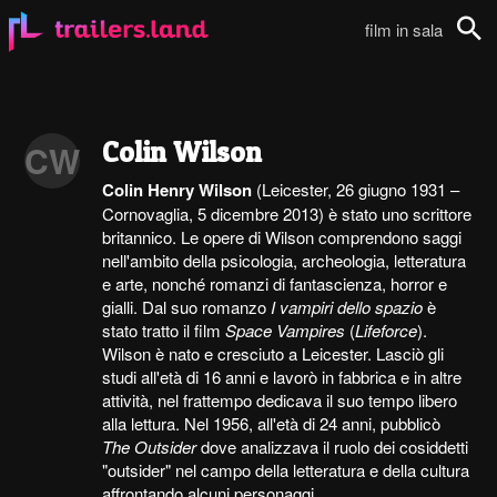
film in sala
Cerca
Colin Wilson
CW
Colin Henry Wilson
(Leicester, 26 giugno 1931 –
Cornovaglia, 5 dicembre 2013) è stato uno scrittore
britannico. Le opere di Wilson comprendono saggi
nell'ambito della psicologia, archeologia, letteratura
e arte, nonché romanzi di fantascienza, horror e
gialli. Dal suo romanzo
I vampiri dello spazio
è
stato tratto il film
Space Vampires
(
Lifeforce
).
Wilson è nato e cresciuto a Leicester. Lasciò gli
studi all'età di 16 anni e lavorò in fabbrica e in altre
attività, nel frattempo dedicava il suo tempo libero
alla lettura. Nel 1956, all'età di 24 anni, pubblicò
The Outsider
dove analizzava il ruolo dei cosiddetti
"outsider" nel campo della letteratura e della cultura
affrontando alcuni personaggi...