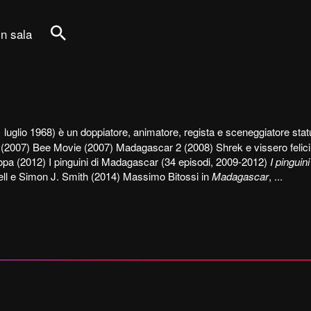
in sala
Cerca
luglio 1968) è un doppiatore, animatore, regista e sceneggiatore sta
(2007) Bee Movie (2007) Madagascar 2 (2008) Shrek e vissero felici
opa (2012) I pinguini di Madagascar (34 episodi, 2009-2012)
I pingui
rnell e Simon J. Smith (2014) Massimo Bitossi in
Madagascar
, ...