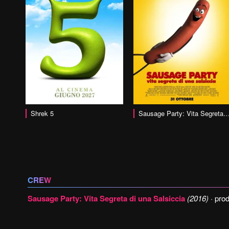
vai alla scheda
Shrek 5
Sausage Party: Vita Segreta di una Sa
CREW
Sausage Party: Vita Segreta di una Salsiccia
(2016)
· prod