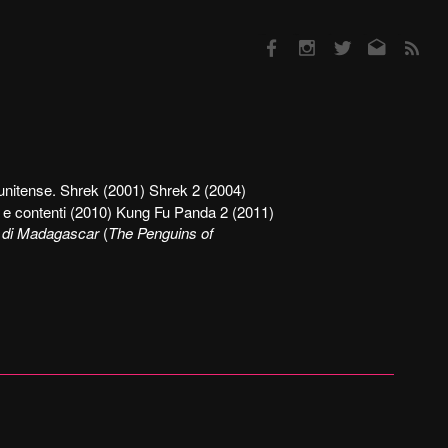
Facebook
Instagram
Twitter
Email
RSS
tunitense. Shrek (2001) Shrek 2 (2004)
 e contenti (2010) Kung Fu Panda 2 (2011)
ni di Madagascar
(
The Penguins of