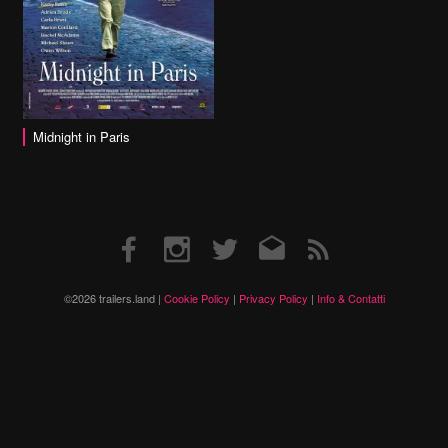
Midnight in Paris
Facebook
Instagram
Twitter
Email
RSS
©2026 trailers.land |
Cookie Policy
|
Privacy Policy
|
Info & Contatti