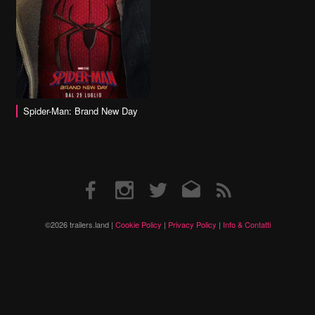
Spider-Man: Brand New Day
Facebook
Instagram
Twitter
Email
RSS
©2026 trailers.land |
Cookie Policy
|
Privacy Policy
|
Info & Contatti