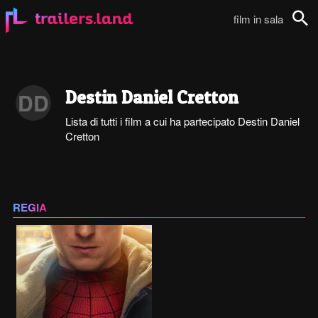
film in sala
Cerca
Destin Daniel Cretton
DD
Lista di tutti i film a cui ha partecipato Destin Daniel
Cretton
REGIA