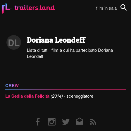
film in sala
Cerca
Doriana Leondeff
DL
Lista di tutti i film a cui ha partecipato Doriana
Leondeff
CREW
La Sedia della Felicità
(2014)
· sceneggiatore
Facebook
Instagram
Twitter
Email
RSS