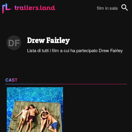
film in sala
Cerca
Drew Fairley
DF
Lista di tutti i film a cui ha partecipato Drew Fairley
CAST