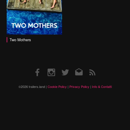
Two Mothers
Facebook
Instagram
Twitter
Email
RSS
©2026 trailers.land |
Cookie Policy
|
Privacy Policy
|
Info & Contatti