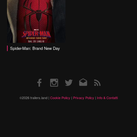
Spider-Man: Brand New Day
Facebook
Instagram
Twitter
Email
RSS
©2026 trailers.land |
Cookie Policy
|
Privacy Policy
|
Info & Contatti