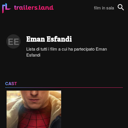
film in sala
Cerca
Eman Esfandi
EE
Lista di tutti i film a cui ha partecipato Eman
Esfandi
CAST