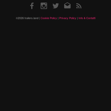
Facebook
Instagram
Twitter
Email
RSS
©2026 trailers.land |
Cookie Policy
|
Privacy Policy
|
Info & Contatti