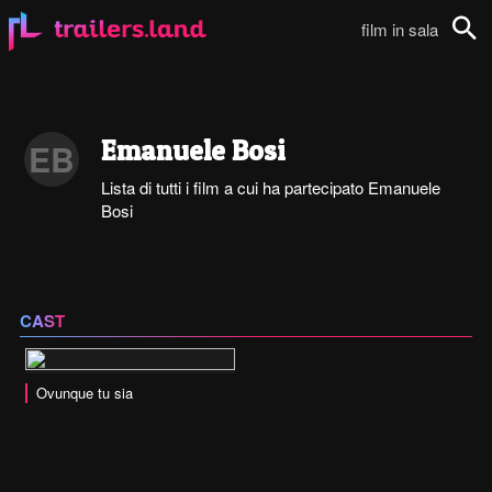
film in sala
Cerca
Emanuele Bosi
EB
Lista di tutti i film a cui ha partecipato Emanuele
Bosi
CAST
Ovunque tu sia