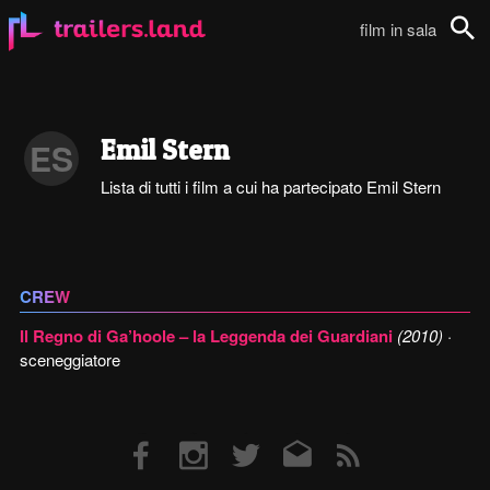
film in sala
Cerca
Emil Stern
ES
Lista di tutti i film a cui ha partecipato Emil Stern
CREW
Il Regno di Ga’hoole – la Leggenda dei Guardiani
(2010)
·
sceneggiatore
Facebook
Instagram
Twitter
Email
RSS