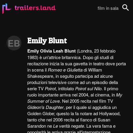
film in sala
Cerca
Emily Blunt
EB
Emily Olivia Leah Blunt
(Londra, 23 febbraio
1983) è un'attrice britannica. Dopo gli studi di
recitazione inizia la sua gavetta in teatro dove porta
in scena il
Romeo e Giulietta
di William
Shakespeare, in seguito partecipa ad alcune
produzioni televisive come ad un episodio della
serie TV
Poirot
, intitolato
Poirot sul Nilo
. Il primo
ruolo importante arriva nel 2004, al cinema, in
My
Summer of Love
. Nel 2005 recita nel film TV
Gideon's Daughter
, per il quale si aggiudica un
Golden Globe; questo la fa notare ad Hollywood,
tanto che nel 2006 recita al fianco di Susan
Sarandon ne
Le verità negate
. La vera fama e
popolarità le arriva grazie all'interpretazione