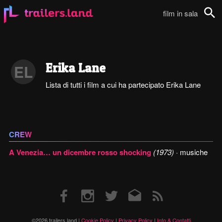
film in sala
Cerca
Erika Lane
EL
Lista di tutti i film a cui ha partecipato Erika Lane
CREW
A Venezia… un dicembre rosso shocking
(1973)
· musiche
Facebook
Instagram
Twitter
Email
RSS
©2026 trailers.land |
Cookie Policy
|
Privacy Policy
|
Info & Contatti