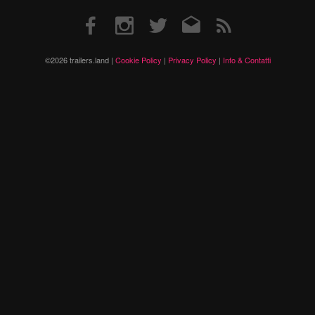
Facebook
Instagram
Twitter
Email
RSS
©2026 trailers.land |
Cookie Policy
|
Privacy Policy
|
Info & Contatti