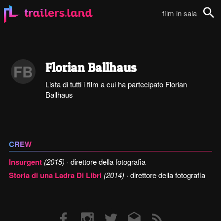
film in sala
Cerca
Florian Ballhaus
FB
Lista di tutti i film a cui ha partecipato Florian
Ballhaus
CREW
Insurgent
(2015)
· direttore della fotografia
Storia di una Ladra Di Libri
(2014)
· direttore della fotografia
Facebook
Instagram
Twitter
Email
RSS