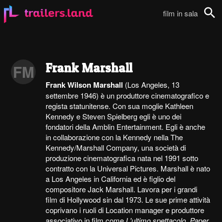
film in sala
Cerca
Frank Marshall
FM
Frank Wilson Marshall
(Los Angeles, 13
settembre 1946) è un produttore cinematografico e
regista statunitense. Con sua moglie Kathleen
Kennedy e Steven Spielberg egli è uno dei
fondatori della Amblin Entertainment. Egli è anche
in collaborazione con la Kennedy nella The
Kennedy/Marshall Company, una società di
produzione cinematografica nata nel 1991 sotto
contratto con la Universal Pictures. Marshall è nato
a Los Angeles in California ed è figlio del
compositore Jack Marshall. Lavora per i grandi
film di Hollywood sin dal 1973. Le sue prime attività
coprivano i ruoli di Location manager e produttore
associativo in film come
L'ultimo spettacolo
,
Paper