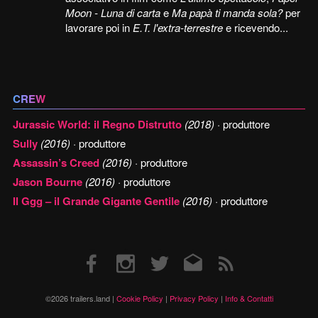
Moon - Luna di carta
e
Ma papà ti manda sola?
per
lavorare poi in
E.T. l'extra-terrestre
e ricevendo...
CREW
Jurassic World: il Regno Distrutto
(2018)
· produttore
Sully
(2016)
· produttore
Assassin’s Creed
(2016)
· produttore
Jason Bourne
(2016)
· produttore
Il Ggg – il Grande Gigante Gentile
(2016)
· produttore
Facebook
Instagram
Twitter
Email
RSS
©2026 trailers.land |
Cookie Policy
|
Privacy Policy
|
Info & Contatti