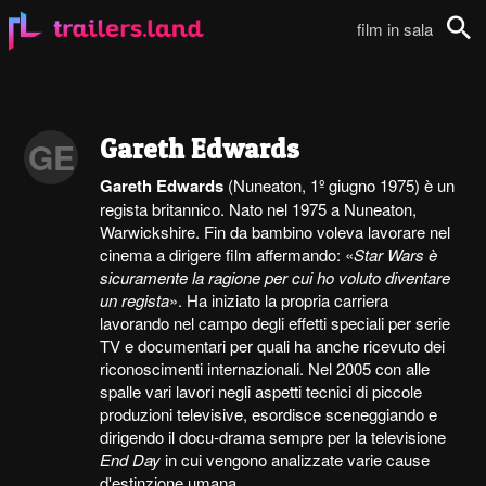
film in sala
Cerca
Gareth Edwards
GE
Gareth Edwards
(Nuneaton, 1º giugno 1975) è un
regista britannico. Nato nel 1975 a Nuneaton,
Warwickshire. Fin da bambino voleva lavorare nel
cinema a dirigere film affermando: «
Star Wars è
sicuramente la ragione per cui ho voluto diventare
un regista
». Ha iniziato la propria carriera
lavorando nel campo degli effetti speciali per serie
TV e documentari per quali ha anche ricevuto dei
riconoscimenti internazionali. Nel 2005 con alle
spalle vari lavori negli aspetti tecnici di piccole
produzioni televisive, esordisce sceneggiando e
dirigendo il docu-drama sempre per la televisione
End Day
in cui vengono analizzate varie cause
d'estinzione umana...