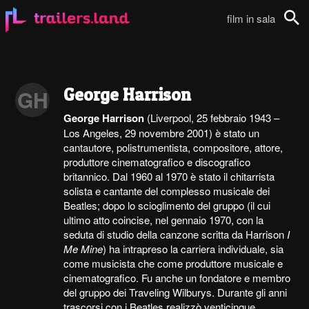
film in sala
Cerca
George Harrison
GH
George Harrison
(Liverpool, 25 febbraio 1943 –
Los Angeles, 29 novembre 2001) è stato un
cantautore, polistrumentista, compositore, attore,
produttore cinematografico e discografico
britannico. Dal 1960 al 1970 è stato il chitarrista
solista e cantante del complesso musicale dei
Beatles; dopo lo scioglimento del gruppo (il cui
ultimo atto coincise, nel gennaio 1970, con la
seduta di studio della canzone scritta da Harrison
I
Me Mine
) ha intrapreso la carriera individuale, sia
come musicista che come produttore musicale e
cinematografico. Fu anche un fondatore e membro
del gruppo dei Traveling Wilburys. Durante gli anni
trascorsi con i Beatles realizzò venticinque