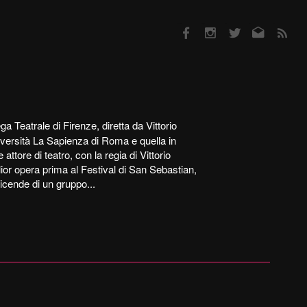
Facebook
Instagram
Twitter
Email
RSS
a Teatrale di Firenze, diretta da Vittorio
iversità La Sapienza di Roma e quella in
ttore di teatro, con la regia di Vittorio
lior opera prima al Festival di San Sebastian,
icende di un gruppo...