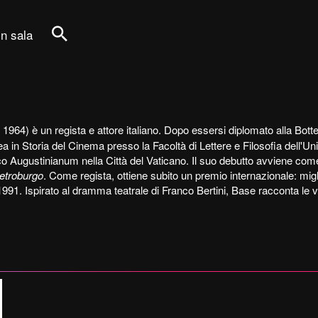
in sala
Cerca
1964) è un regista e attore italiano. Dopo essersi diplomato alla Botteg
 in Storia del Cinema presso la Facoltà di Lettere e Filosofia dell'Un
ico Augustinianum nella Città del Vaticano. Il suo debutto avviene come a
ietroburgo
. Come regista, ottiene subito un premio internazionale: mig
1991. Ispirato al dramma teatrale di Franco Bertini, Base racconta le v