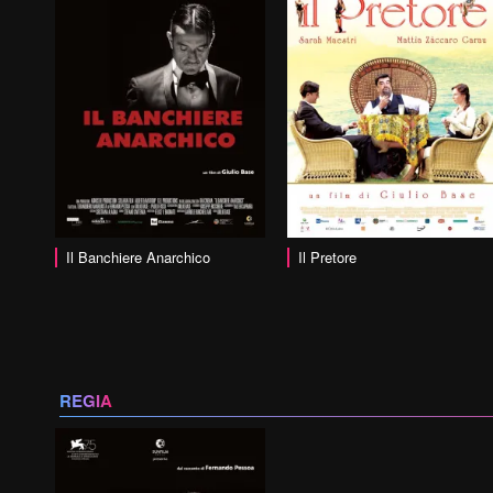
vai alla scheda
Il Banchiere Anarchico
Il Pretore
REGIA