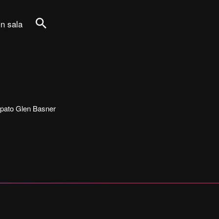
in sala
Cerca
ecipato Glen Basner