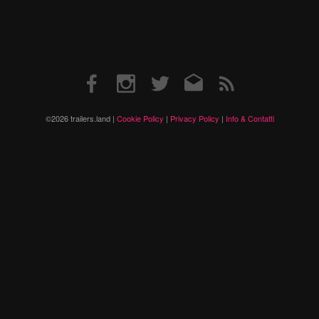
Facebook
Instagram
Twitter
Email
RSS
©2026 trailers.land |
Cookie Policy
|
Privacy Policy
|
Info & Contatti