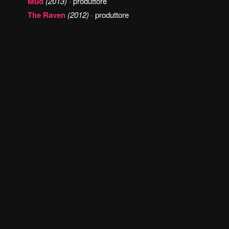
Mud
(2013)
· produttore
The Raven
(2012)
· produttore