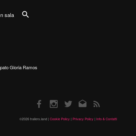
in sala
Cerca
tecipato Gloria Ramos
Facebook
Instagram
Twitter
Email
RSS
©2026 trailers.land |
Cookie Policy
|
Privacy Policy
|
Info & Contatti