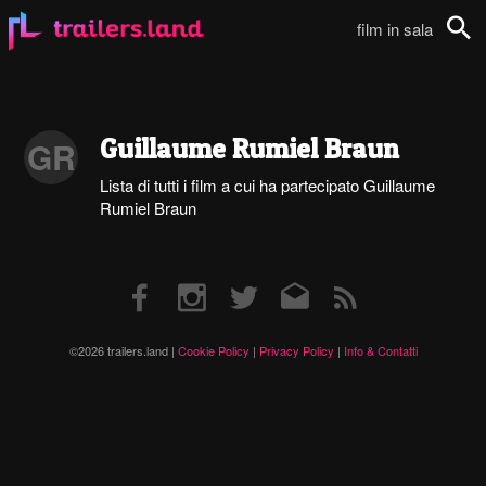
film in sala
Cerca
Guillaume Rumiel Braun
GR
Lista di tutti i film a cui ha partecipato Guillaume
Rumiel Braun
Facebook
Instagram
Twitter
Email
RSS
©2026 trailers.land |
Cookie Policy
|
Privacy Policy
|
Info & Contatti