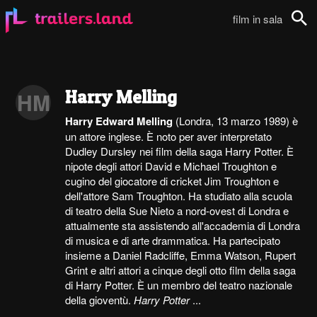
film in sala
Cerca
Harry Melling
HM
Harry Edward Melling
(Londra, 13 marzo 1989) è
un attore inglese. È noto per aver interpretato
Dudley Dursley nei film della saga Harry Potter. È
nipote degli attori David e Michael Troughton e
cugino del giocatore di cricket Jim Troughton e
dell'attore Sam Troughton. Ha studiato alla scuola
di teatro della Sue Nieto a nord-ovest di Londra e
attualmente sta assistendo all'accademia di Londra
di musica e di arte drammatica. Ha partecipato
insieme a Daniel Radcliffe, Emma Watson, Rupert
Grint e altri attori a cinque degli otto film della saga
di Harry Potter. È un membro del teatro nazionale
della gioventù.
Harry Potter
...