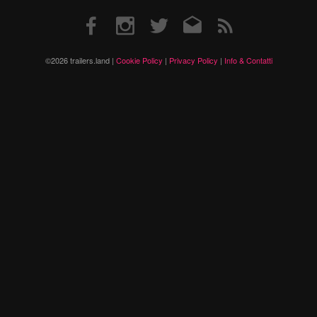
Facebook
Instagram
Twitter
Email
RSS
©2026 trailers.land |
Cookie Policy
|
Privacy Policy
|
Info & Contatti