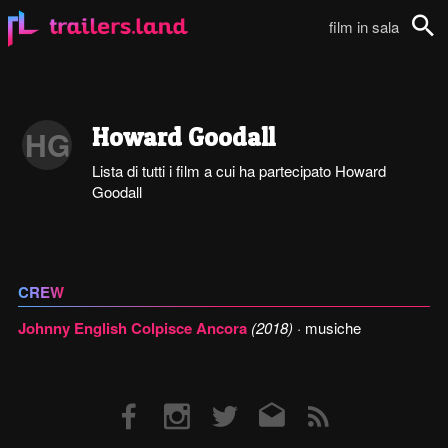
film in sala
Cerca
Howard Goodall
HG
Lista di tutti i film a cui ha partecipato Howard
Goodall
CREW
Johnny English Colpisce Ancora
(2018)
· musiche
Facebook
Instagram
Twitter
Email
RSS