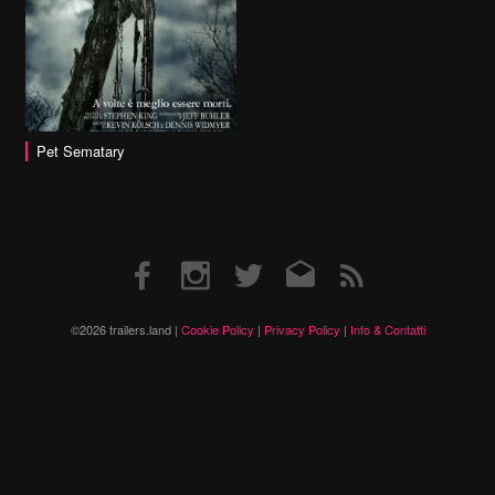
Pet Sematary
Facebook
Instagram
Twitter
Email
RSS
©2026 trailers.land |
Cookie Policy
|
Privacy Policy
|
Info & Contatti