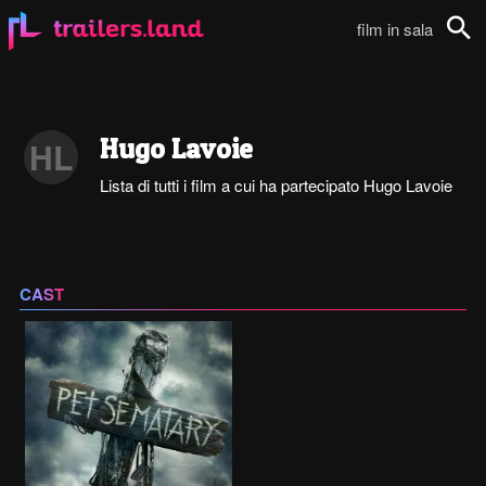
film in sala
Cerca
Hugo Lavoie
HL
Lista di tutti i film a cui ha partecipato Hugo Lavoie
CAST