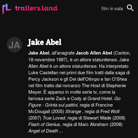
film in sala
Cerca
Jake Abel
JA
Jake Abel
, all'anagrafe
Jacob Allen Abel
(Canton,
18 novembre 1987), è un attore statunitense. Jake
Allen Abel è un attore statunitense. Ha interpretato
Luke Castellan nei primi due film tratti dalla saga di
Percy Jackson e gli Dei dell'Olimpo e Ian O'Shea
nel film tratto dal romanzo The Host di Stephenie
Meyer. È apparso in molte serie tv, come la
famosa serie Zack e Cody al Grand Hotel.
Go
Figure - Grinta sui pattini
, regia di Francine
McDougall (2005)
Strange
, regia di Fred Wolf
(2007)
True Loved
, regia di Stewart Wade (2008)
Flash of Genius
, regia di Marc Abraham (2008)
Angel of Death
...