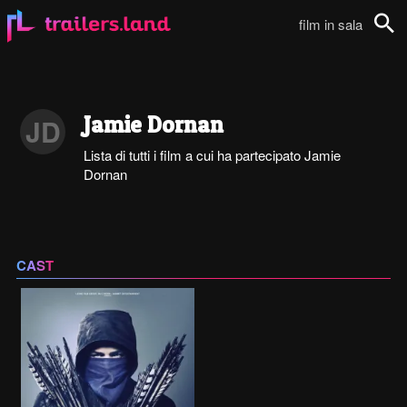
film in sala
Cerca
Jamie Dornan
JD
Lista di tutti i film a cui ha partecipato Jamie
Dornan
CAST