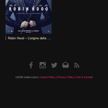
Robin Hood – L’origine della Leggenda
Facebook
Instagram
Twitter
Email
RSS
©2026 trailers.land |
Cookie Policy
|
Privacy Policy
|
Info & Contatti