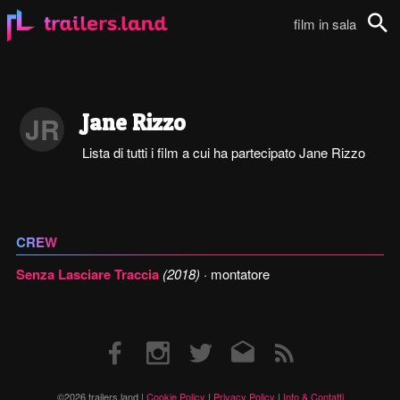
film in sala
Cerca
Jane Rizzo
JR
Lista di tutti i film a cui ha partecipato Jane Rizzo
CREW
Senza Lasciare Traccia
(2018)
· montatore
Facebook
Instagram
Twitter
Email
RSS
©2026 trailers.land |
Cookie Policy
|
Privacy Policy
|
Info & Contatti