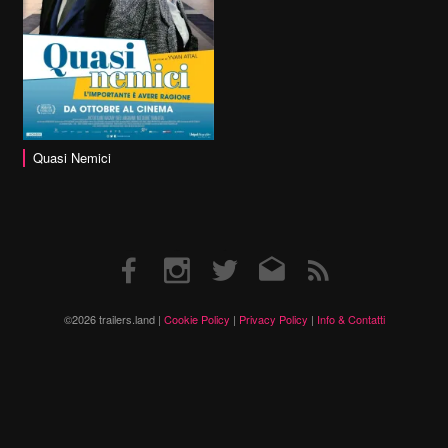
Quasi Nemici
Facebook
Instagram
Twitter
Email
RSS
©2026 trailers.land |
Cookie Policy
|
Privacy Policy
|
Info & Contatti