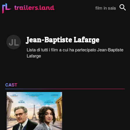
film in sala
Cerca
Jean-Baptiste Lafarge
JL
Lista di tutti i film a cui ha partecipato Jean-Baptiste
Lafarge
CAST