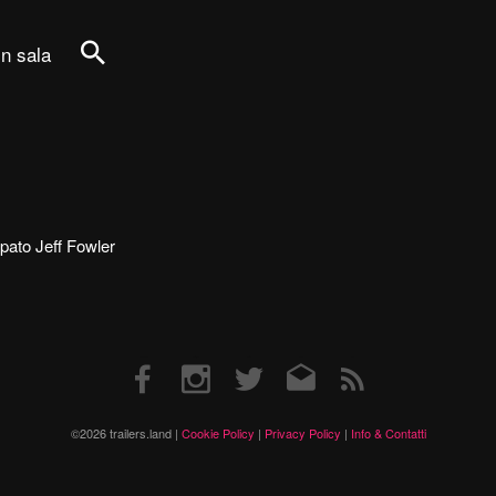
in sala
Cerca
cipato Jeff Fowler
Facebook
Instagram
Twitter
Email
RSS
©2026 trailers.land |
Cookie Policy
|
Privacy Policy
|
Info & Contatti