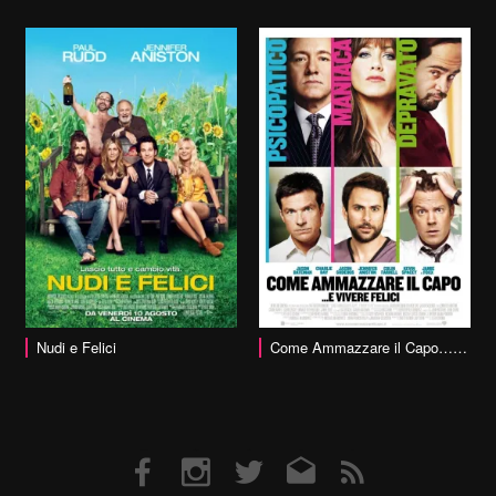
vai alla scheda
Nudi e Felici
Come Ammazzare il Capo… e Vivere Felici
Facebook
Instagram
Twitter
Email
RSS