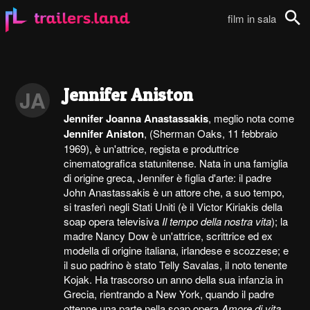
film in sala
Cerca
Jennifer Aniston
JA
Jennifer Joanna Anastassakis
, meglio nota come
Jennifer Aniston
, (Sherman Oaks, 11 febbraio
1969), è un'attrice, regista e produttrice
cinematografica statunitense. Nata in una famiglia
di origine greca, Jennifer è figlia d'arte: il padre
John Anastassakis è un attore che, a suo tempo,
si trasferì negli Stati Uniti (è il Victor Kiriakis della
soap opera televisiva
Il tempo della nostra vita
); la
madre Nancy Dow è un'attrice, scrittrice ed ex
modella di origine italiana, irlandese e scozzese; e
il suo padrino è stato Telly Savalas, il noto tenente
Kojak. Ha trascorso un anno della sua infanzia in
Grecia, rientrando a New York, quando il padre
ottenne una parte nella soap opera
Amore di vita