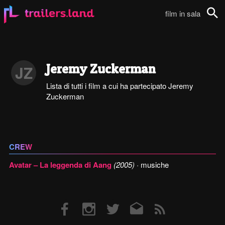
film in sala
Cerca
Jeremy Zuckerman
JZ
Lista di tutti i film a cui ha partecipato Jeremy
Zuckerman
CREW
Avatar – La leggenda di Aang
(2005)
· musiche
Facebook
Instagram
Twitter
Email
RSS