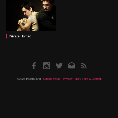
Private Romeo
Facebook
Instagram
Twitter
Email
RSS
©2026 trailers.land |
Cookie Policy
|
Privacy Policy
|
Info & Contatti