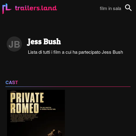
film in sala
Cerca
Jess Bush
JB
Lista di tutti i film a cui ha partecipato Jess Bush
CAST