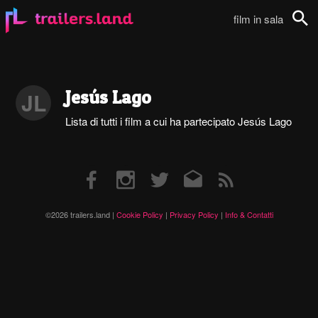
film in sala
Cerca
Jesús Lago
JL
Lista di tutti i film a cui ha partecipato Jesús Lago
Facebook
Instagram
Twitter
Email
RSS
©2026 trailers.land |
Cookie Policy
|
Privacy Policy
|
Info & Contatti