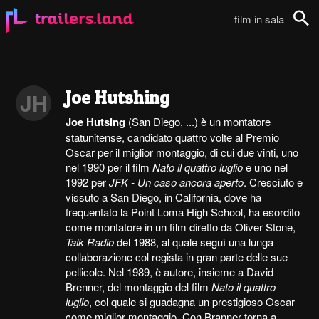
film in sala
Cerca
Joe Hutshing
JH
Joe Hutsing
(San Diego, ...) è un montatore
statunitense, candidato quattro volte al Premio
Oscar per il miglior montaggio, di cui due vinti, uno
nel 1990 per il film
Nato il quattro luglio
e uno nel
1992 per
JFK - Un caso ancora aperto
. Cresciuto e
vissuto a San Diego, in California, dove ha
frequentato la Point Loma High School, ha esordito
come montatore in un film diretto da Oliver Stone,
Talk Radio
del 1988, al quale seguì una lunga
collaborazione col regista in gran parte delle sue
pellicole. Nel 1989, è autore, insieme a David
Brenner, del montaggio del film
Nato il quattro
luglio
, col quale si guadagna un prestigioso Oscar
come miglior montaggio. Con Branner torna a