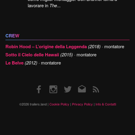
lavorare in
The
...
CREW
Robin Hood – L’origine della Leggenda
(2018)
· montatore
Sotto il Cielo delle Hawaii
(2015)
· montatore
Le Belve
(2012)
· montatore
Facebook
Instagram
Twitter
Email
RSS
©2026 trailers.land |
Cookie Policy
|
Privacy Policy
|
Info & Contatti