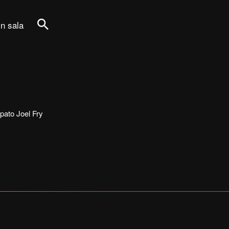
in sala
Cerca
cipato Joel Fry