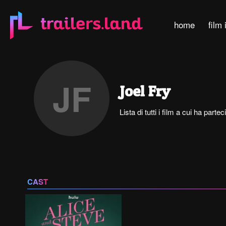
home
film 
JF
Joel Fry
Lista di tutti i film a cui ha parte
CAST