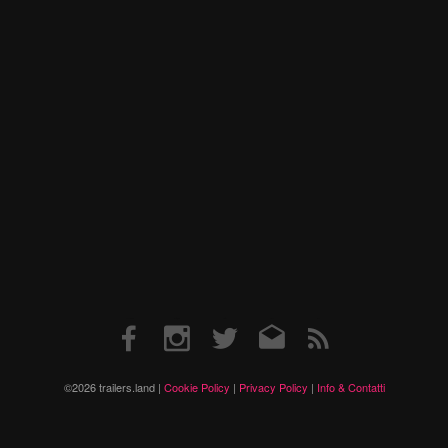
Facebook
Instagram
Twitter
Email
RSS
©2026 trailers.land |
Cookie Policy
|
Privacy Policy
|
Info & Contatti