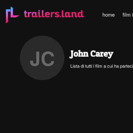
home
film 
JC
John Carey
Lista di tutti i film a cui ha part