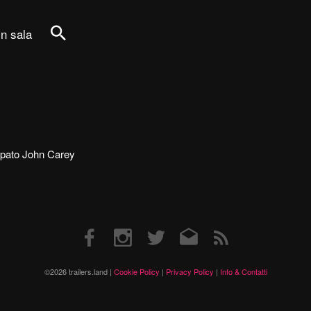
in sala
Cerca
ecipato John Carey
Facebook
Instagram
Twitter
Email
RSS
©2026 trailers.land |
Cookie Policy
|
Privacy Policy
|
Info & Contatti