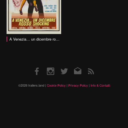
A Venezia… un dicembre rosso shocking
Facebook
Instagram
Twitter
Email
RSS
©2026 trailers.land |
Cookie Policy
|
Privacy Policy
|
Info & Contatti