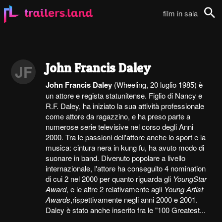
film in sala
Cerca
John Francis Daley
JF
John Francis Daley
(Wheeling, 20 luglio 1985) è
un attore e regista statunitense. Figlio di Nancy e
R.F. Daley, ha iniziato la sua attività professionale
come attore da ragazzino, e ha preso parte a
numerose serie televisive nel corso degli Anni
2000. Tra le passioni dell'attore anche lo sport e la
musica: cintura nera in kung fu, ha avuto modo di
suonare in band. Divenuto popolare a livello
internazionale, l'attore ha conseguito 4 nomination
di cui 2 nel 2000 per quanto riguarda gli
YoungStar
Award
, e le altre 2 relativamente agli
Young Artist
Awards
,rispettivamente negli anni 2000 e 2001.
Daley è stato anche inserito fra le "100 Greatest...