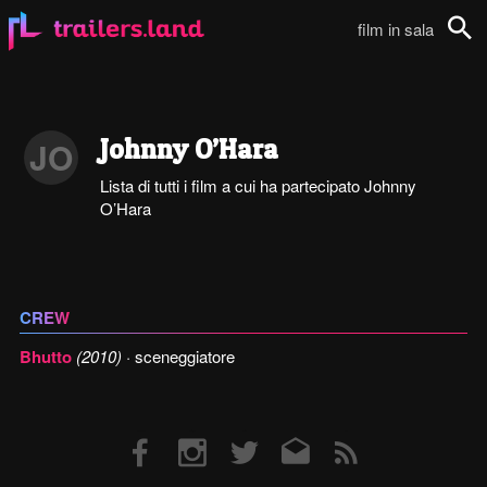
film in sala
Cerca
Johnny O’Hara
JO
Lista di tutti i film a cui ha partecipato Johnny
O’Hara
CREW
Bhutto
(2010)
· sceneggiatore
Facebook
Instagram
Twitter
Email
RSS