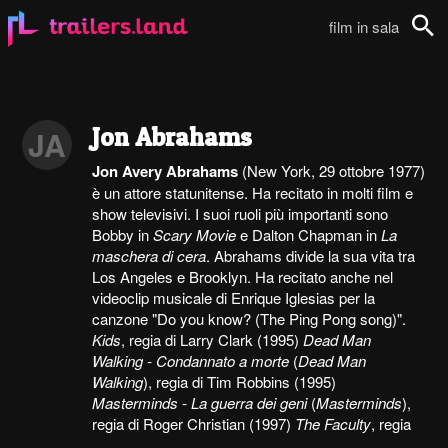
film in sala
Cerca
Jon Abrahams
JA
Jon Avery Abrahams
(New York, 29 ottobre 1977)
è un attore statunitense. Ha recitato in molti film e
show televisivi. I suoi ruoli più importanti sono
Bobby in
Scary Movie
e Dalton Chapman in
La
maschera di cera
. Abrahams divide la sua vita tra
Los Angeles e Brooklyn. Ha recitato anche nel
videoclip musicale di Enrique Iglesias per la
canzone "Do you know? (The Ping Pong song)".
Kids
, regia di Larry Clark (1995)
Dead Man
Walking - Condannato a morte
(
Dead Man
Walking
), regia di Tim Robbins (1995)
Masterminds - La guerra dei geni
(
Masterminds
),
regia di Roger Christian (1997)
The Faculty
, regia
...